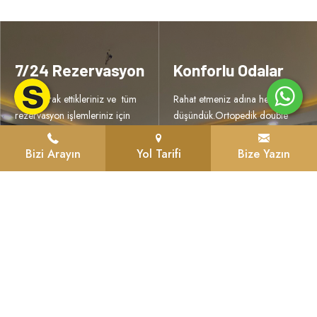
7/24 Rezervasyon
Konforlu Odalar
Bize merak ettikleriniz ve tüm
Rahat etmeniz adına herşeyi
rezervasyon işlemleriniz için
düşündük.Ortopedik double
7/24 ulaşabilirsiniz. West
yataklar, 1.Sınıf nevresim ve
Garden Hotel olarak daima
%100 Pamuklu havlular
Bizi Arayın
Yol Tarifi
Bize Yazın
yanınızdayız.
bunlardan yalnızca birkacı..